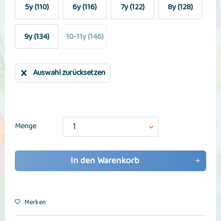
5y (110)
6y (116)
7y (122)
8y (128)
9y (134)
10-11y (146)
Auswahl zurücksetzen
Menge
In den
Warenkorb
Merken