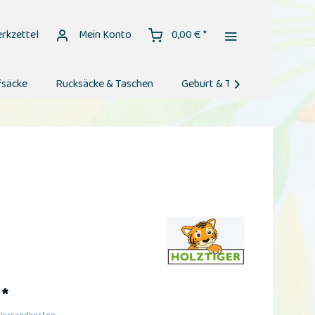
rkzettel
Mein Konto
0,00 € *
fsäcke
Rucksäcke & Taschen
Geburt & Taufe
Geburt

 *