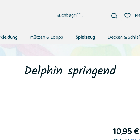
Me
rkleidung
Mützen & Loops
Spielzeug
Decken & Schla
Delphin springend
10,95 €