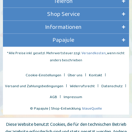
Telefon
Shop Service
Informationen
Papajule
* Alle Preise inkl. gesetzl. Mehrwertsteuer zzgl.
Versandkosten
, wenn nicht
anders beschrieben
Cookie-Einstellungen
Über uns
Kontakt
Versand und Zahlungsbedingungen
Widerrufsrecht
Datenschutz
AGB
Impressum
© Papajule | Shop-Entwicklung:
blaueQuelle
Diese Website benutzt Cookies, die für den technischen Betrieb
der Website erforderlich sind und stets gesetzt werden. Andere