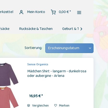
rkzettel
Mein Konto
0,00 € *
fsäcke
Rucksäcke & Taschen
Geburt & Taufe
Geburt

Sortierung:
Sense Organics
Mädchen Shirt - langarm - dunkelrosa
oder aubergine - Arlena
16,95 € *
Vergleichen
Merken