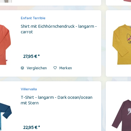
Enfant Terrible
Shirt mit Eichhörnchendruck - langarm -
carrot
27,95 € *
Vergleichen
Merken
Villervalla
T-Shirt - langarm - Dark ocean/ocean
mit Stern
22,95 € *