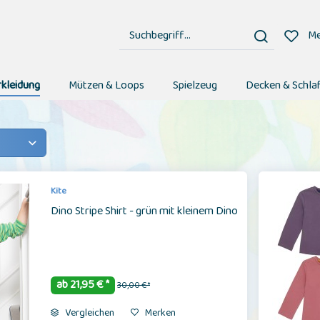
Me
rkleidung
Mützen & Loops
Spielzeug
Decken & Schla
Kite
Dino Stripe Shirt - grün mit kleinem Dino
ab 21,95 € *
30,00 € *
Vergleichen
Merken