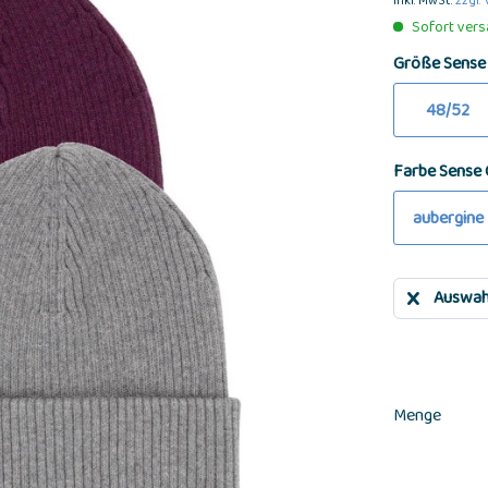
inkl. MwSt.
zzgl.
Sofort versa
Größe Sense
48/52
Farbe Sense 
aubergine
Auswah
Menge