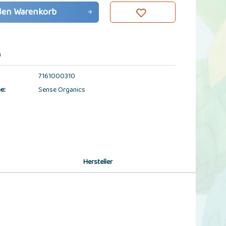
den
Warenkorb
n
7161000310
e:
Sense Organics
Hersteller