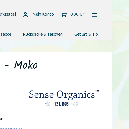
rkzettel
Mein Konto
0,00 € *
fsäcke
Rucksäcke & Taschen
Geburt & Taufe
Geburt

u - Moko
*