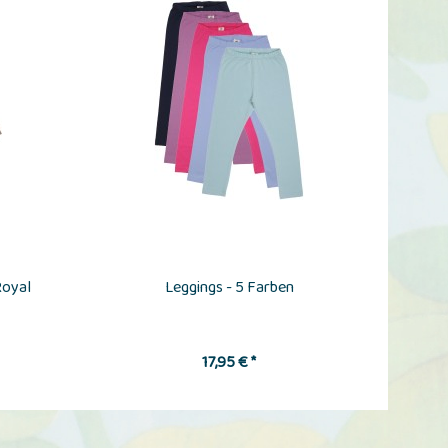
Royal
Leggings - 5 Farben
Fö
17,95 € *