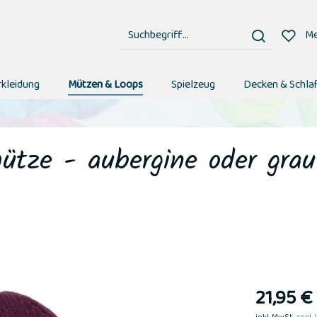
Me
rkleidung
Mützen & Loops
Spielzeug
Decken & Schla
ütze - aubergine oder gra
21,95 € 