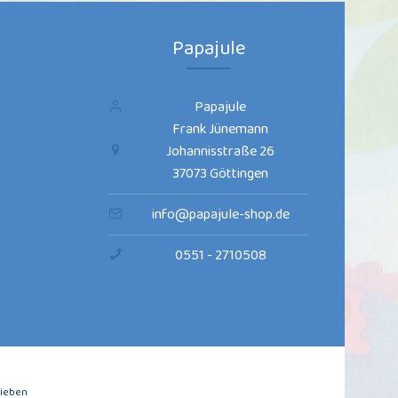
Papajule
Papajule
Frank Jünemann
Johannisstraße 26
37073 Göttingen
info@papajule-shop.de
0551 - 2710508
rieben