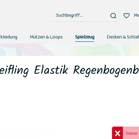
Me
rkleidung
Mützen & Loops
Spielzeug
Decken & Schla
eifling Elastik Regenbogenb
Dieser 