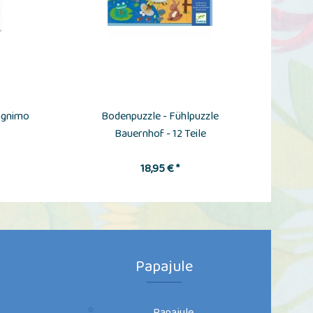
Magnimo
Bodenpuzzle - Fühlpuzzle
T
Bauernhof - 12 Teile
18,95 € *
Papajule
Papajule