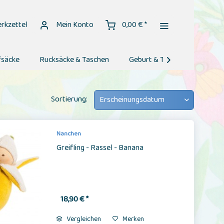
rkzettel
Mein Konto
0,00 € *
fsäcke
Rucksäcke & Taschen
Geburt & Taufe
Geburt

Sortierung:
Nanchen
Greifling - Rassel - Banana
18,90 € *
Vergleichen
Merken