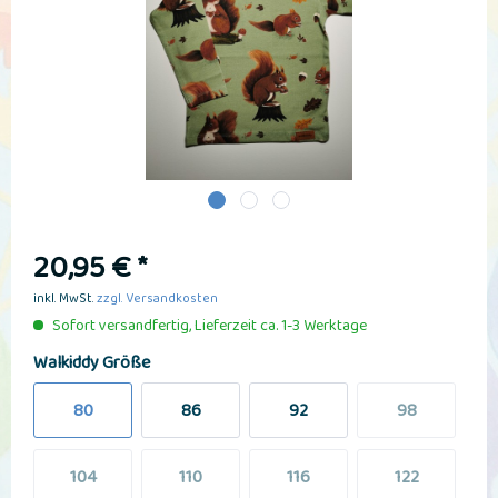
20,95 € *
inkl. MwSt.
zzgl. Versandkosten
Sofort versandfertig, Lieferzeit ca. 1-3 Werktage
Walkiddy Größe
80
86
92
98
104
110
116
122