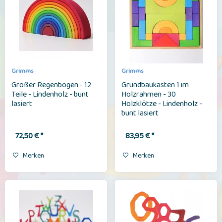
Grimms
Grimms
Großer Regenbogen - 12
Grundbaukasten 1 im
Teile - Lindenholz - bunt
Holzrahmen - 30
lasiert
Holzklötze - Lindenholz -
bunt lasiert
72,50 € *
83,95 € *
Merken
Merken