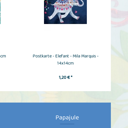
4cm
Postkarte - Elefant - Mila Marquis -
Post
14x14cm
1,20 € *
Papajule