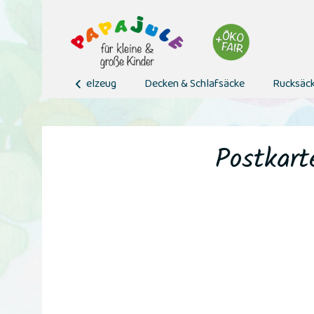
n & Loops
Spielzeug
Decken & Schlafsäcke
Rucksäck

Postkart