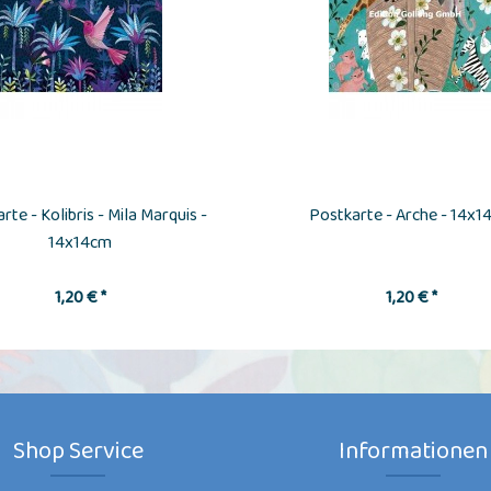
rte - Kolibris - Mila Marquis -
Postkarte - Arche - 14x1
14x14cm
1,20 € *
1,20 € *
Shop Service
Informationen