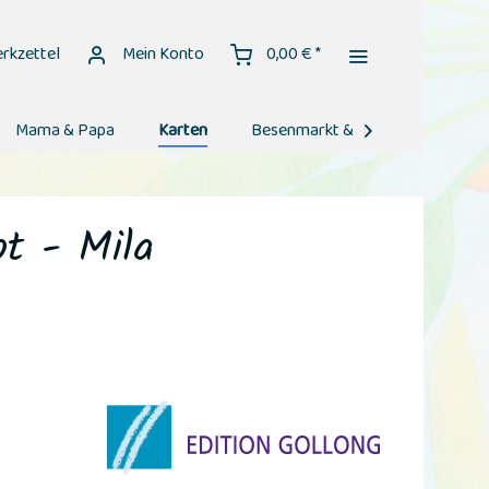
rkzettel
Mein Konto
0,00 € *
Mama & Papa
Karten
Besenmarkt & Schnäppchen

bt - Mila