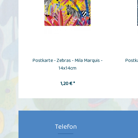
Postkarte - Zebras - Mila Marquis -
Postka
14x14cm
1,20 € *
Telefon