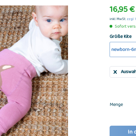
16,95 € 
inkl. MwSt.
zzgl.
Sofort versa
Größe Kite
newborn-6m
Auswah
Menge
In 