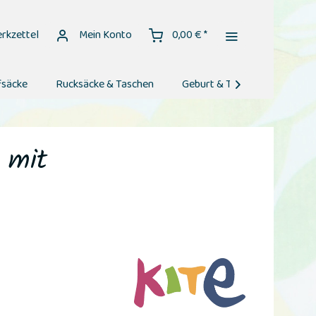
rkzettel
Mein Konto
0,00 € *
fsäcke
Rucksäcke & Taschen
Geburt & Taufe
Geburt

- mit