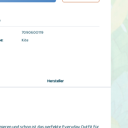
n
7090600119
e:
Kite
Hersteller
nieren und schon ist das perfekte Everyday Outfit für