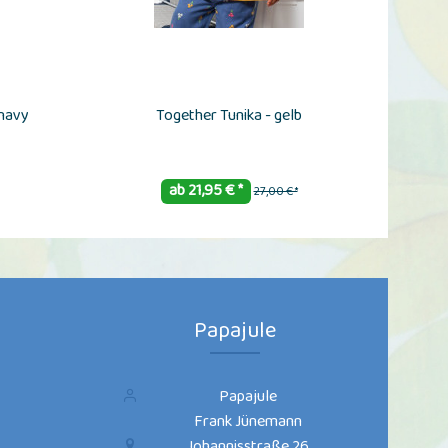
 navy
Together Tunika - gelb
ab 21,95 € *
27,00 € *
Papajule
Papajule
Frank Jünemann
Johannisstraße 26