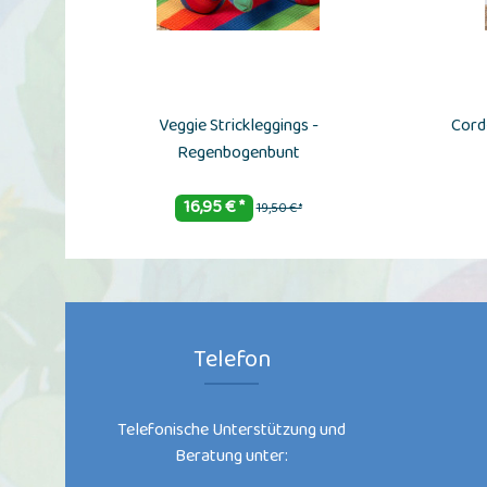
Veggie Strickleggings -
Cord
Regenbogenbunt
16,95 € *
19,50 € *
Telefon
Telefonische Unterstützung und
Beratung unter: