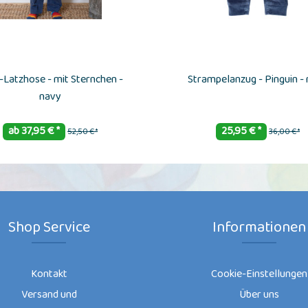
-Latzhose - mit Sternchen -
Strampelanzug - Pinguin -
navy
ab 37,95 € *
25,95 € *
52,50 € *
36,00 € *
Shop Service
Informationen
Kontakt
Cookie-Einstellungen
Versand und
Über uns