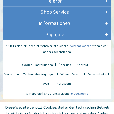
Telefon
Shop Service
Informationen
Papajule
* Alle Preise inkl. gesetzl. Mehrwertsteuer zzgl.
Versandkosten
, wenn nicht
anders beschrieben
Cookie-Einstellungen
Über uns
Kontakt
Versand und Zahlungsbedingungen
Widerrufsrecht
Datenschutz
AGB
Impressum
© Papajule | Shop-Entwicklung:
blaueQuelle
Diese Website benutzt Cookies, die für den technischen Betrieb
der Website erforderlich sind und stets gesetzt werden. Andere