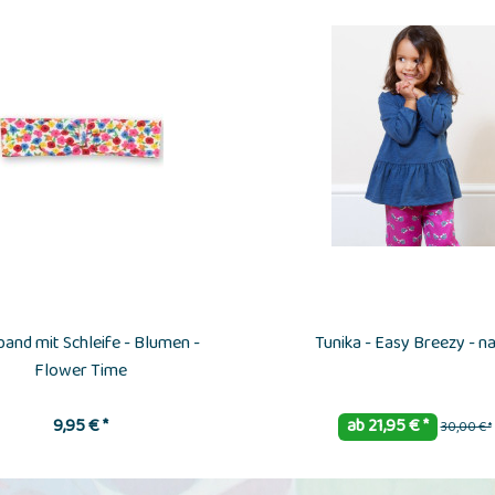
and mit Schleife - Blumen -
Tunika - Easy Breezy - n
Flower Time
9,95 € *
ab 21,95 € *
30,00 € *