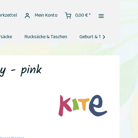
rkzettel
Mein Konto
0,00 € *
fsäcke
Rucksäcke & Taschen
Geburt & Taufe
Geburt

y - pink