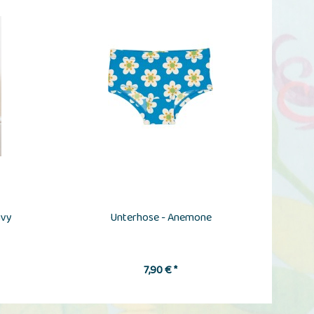
avy
Unterhose - Anemone
7,90 € *