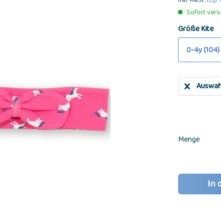
inkl. MwSt.
zzgl.
Sofort versa
Größe Kite
0-4y (104)
Auswah
Menge
In 