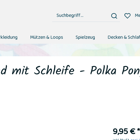
Me
rkleidung
Mützen & Loops
Spielzeug
Decken & Schla
d mit Schleife - Polka Pon
9,95 € *