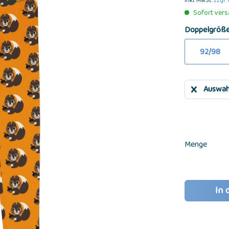
inkl. MwSt.
zzgl.
Sofort versa
Doppelgröß
92/98
Auswah
Menge
In 