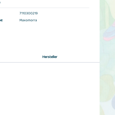
n
7110300219
e:
Maxomorra
Hersteller