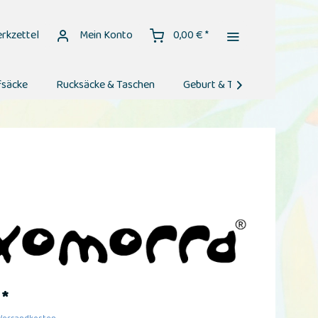
rkzettel
Mein Konto
0,00 € *
fsäcke
Rucksäcke & Taschen
Geburt & Taufe
Geburt

 *