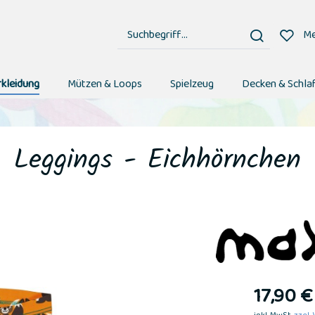
Me
rkleidung
Mützen & Loops
Spielzeug
Decken & Schla
Leggings - Eichhörnchen
17,90 €