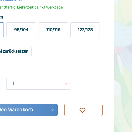
 Versandkosten
ndfertig, Lieferzeit ca. 1-3 Werktage
en
98/104
110/116
122/128
l zurücksetzen
den
Warenkorb